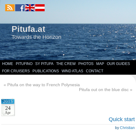
Pitufa.at
Towards the Horizon
HOME
PITUFINO
SY PITUFA
THE CREW
PHOTOS
MAP
OUR GUIDES
FOR CRUISERS
PUBLICATIONS
WIND ATLAS
CONTACT
«
Pitufa on the way to French Polynesia
Pitufa out on the blue disc
»
2013
24
Apr
Quick start
by
Christian