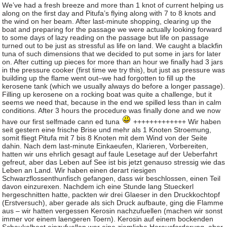
We’ve had a fresh breeze and more than 1 knot of current helping us
along on the first day and Pitufa’s flying along with 7 to 8 knots and
the wind on her beam. After last-minute shopping, clearing up the
boat and preparing for the passage we were actually looking forward
to some days of lazy reading on the passage but life on passage
turned out to be just as stressful as life on land. We caught a blackfin
tuna of such dimensions that we decided to put some in jars for later
on. After cutting up pieces for more than an hour we finally had 3 jars
in the pressure cooker (first time we try this), but just as pressure was
building up the flame went out–we had forgotten to fill up the
kerosene tank (which we usually always do before a longer passage).
Filling up kerosene on a rocking boat was quite a challenge, but it
seems we need that, because in the end we spilled less than in calm
conditions. After 3 hours the procedure was finally done and we now
have our first selfmade cann ed tuna
+++++++++++++ Wir haben
seit gestern eine frische Brise und mehr als 1 Knoten Stroemung,
somit fliegt Pitufa mit 7 bis 8 Knoten mit dem Wind von der Seite
dahin. Nach dem last-minute Einkaeufen, Klarieren, Vorbereiten,
hatten wir uns ehrlich gesagt auf faule Lesetage auf der Ueberfahrt
gefreut, aber das Leben auf See ist bis jetzt genauso stressig wie das
Leben an Land. Wir haben einen derart riesigen
Schwarzflossenthunfisch gefangen, dass wir beschlossen, einen Teil
davon einzurexen. Nachdem ich eine Stunde lang Stueckerl
hergeschnitten hatte, packten wir drei Glaeser in den Druckkochtopf
(Erstversuch), aber gerade als sich Druck aufbaute, ging die Flamme
aus – wir hatten vergessen Kerosin nachzufuellen (machen wir sonst
immer vor einem laengeren Toern). Kerosin auf einem bockenden